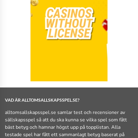
VAD ÄR ALLTOMSALLSKAPSSPEL.SE?
alltomsallskapsspel.se samlar test och recensioner av
sällskapsspel så att du ska kunna se vilka spel som fått
bäst betyg och hamnar högst upp på topplistan. Alla
testade spel har fått ett sammanlagt betyg baserat på