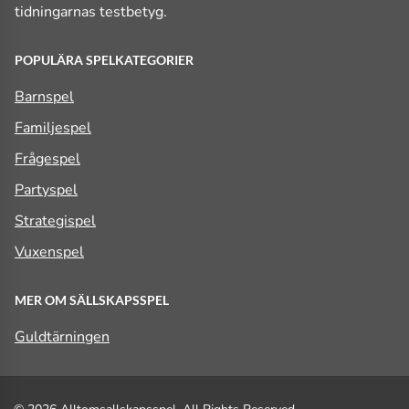
tidningarnas testbetyg.
POPULÄRA SPELKATEGORIER
Barnspel
Familjespel
Frågespel
Partyspel
Strategispel
Vuxenspel
MER OM SÄLLSKAPSSPEL
Guldtärningen