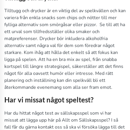
Tilltugg och drycker är en viktig del av spelkvällen och kan
variera från enkla snacks som chips och nötter till mer
fylliga alternativ som smörgåsar eller pizzor. Se till att ha
ett urval som tillfredsställer olika smaker och
matpreferenser. Drycker bör inkludera alkoholfria
alternativ samt några val för dem som föredrar något
starkare. Kom ihåg att hålla det enkelt så att fokus kan
ligga på spelen. Att ha en bra mix av spel, från snabba
kortspel till längre strategispel, säkerställer att det finns
något för alla oavsett humör eller intresse. Med rätt
planering och inställning kan din spelkväll bli ett
återkommande evenemang som alla ser fram emot.
Har vi missat något speltest?
Har du hittat något test av sällskapsspel som vi har
missat att lägga upp här på Allt om Sällskapsspel? I så
fall får du gärna kontakt oss så ska vi försöka lägga till det