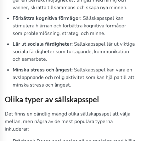
vänner, skratta tillsammans och skapa nya minnen.
Förbättra kognitiva förmågor:
Sällskapsspel kan
stimulera hjärnan och förbättra kognitiva förmågor
som problemlösning, strategi och minne.
Lär ut sociala färdigheter:
Sällskapsspel lär ut viktiga
sociala färdigheter som turtagande, kommunikation
och samarbete.
Minska stress och ångest:
Sällskapsspel kan vara en
avslappnande och rolig aktivitet som kan hjälpa till att
minska stress och ångest.
Olika typer av sällskapsspel
Det finns en oändlig mängd olika sällskapsspel att välja
mellan, men några av de mest populära typerna
inkluderar: