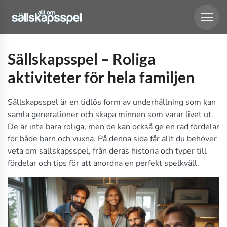
Sällskapsspel – Roliga
aktiviteter för hela familjen
Sällskapsspel är en tidlös form av underhållning som kan
samla generationer och skapa minnen som varar livet ut.
De är inte bara roliga, men de kan också ge en rad fördelar
för både barn och vuxna. På denna sida får allt du behöver
veta om sällskapsspel, från deras historia och typer till
fördelar och tips för att anordna en perfekt spelkväll.