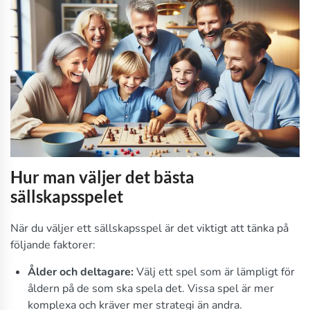
Hur man väljer det bästa
sällskapsspelet
När du väljer ett sällskapsspel är det viktigt att tänka på
följande faktorer:
Ålder och deltagare:
Välj ett spel som är lämpligt för
åldern på de som ska spela det. Vissa spel är mer
komplexa och kräver mer strategi än andra.