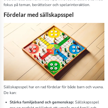
fokus på teman, berättelser och spelarinteraktion.
Fördelar med sällskapsspel
Sällskapsspel har en rad fördelar för både barn och vuxna.
De kan:
Stärka familjeband och gemenskap:
Sällskapsspel
ger en perfekt möjlighet att umgås med familj och