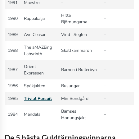
1991
Maestro
–
–
Hitta
1990
Rappakalja
–
Björnungarna
1989
Ave Ceasar
Vind i Seglen
–
The aMAZEing
1988
Skattkammarön
–
Labyrinth
Orient
1987
Barnen i Bullerbyn
–
Expressen
1986
Spökjakten
Busungar
–
1985
Trivial Pursuit
Min Bondgård
–
Bamses
1984
Mandala
–
Honungsjakt
De 5 bästa Guldtärningsvinnarna