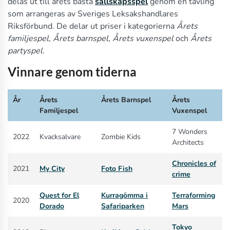
delas ut till årets bästa
sällskapsspel
genom en tävling
som arrangeras av Sveriges Leksakshandlares
Riksförbund. De delar ut priser i kategorierna
Årets
familjespel
,
Årets barnspel,
Årets vuxenspel
och
Årets
partyspel.
Vinnare genom tiderna
År
Årets
Årets Barnspel
Årets
Familjespel
Vuxenspel
7 Wonders
2022
Kvacksalvare
Zombie Kids
Architects
Chronicles of
2021
My City
Foto Fish
crime
Quest for El
Kurragömma i
Terraforming
2020
Dorado
Safariparken
Mars
Tokyo