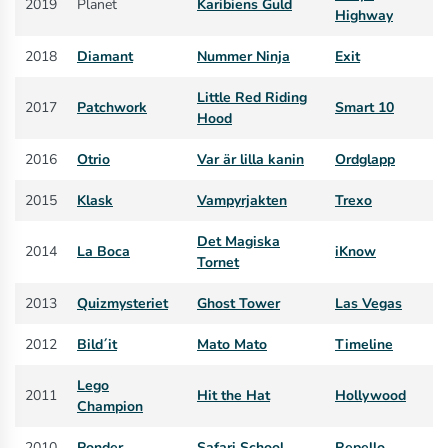
2019
Planet
Karibiens Guld
Highway
2018
Diamant
Nummer Ninja
Exit
Little Red Riding
2017
Patchwork
Smart 10
Hood
2016
Otrio
Var är lilla kanin
Ordglapp
2015
Klask
Vampyrjakten
Trexo
Det Magiska
2014
La Boca
iKnow
Tornet
2013
Quizmysteriet
Ghost Tower
Las Vegas
2012
Bild´it
Mato Mato
Timeline
Lego
2011
Hit the Hat
Hollywood
Champion
2010
Ponder
Safari School
Repello