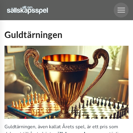
Guldtärningen
Guldtärningen, även kallat Årets spel, är ett pris som