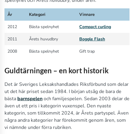
spelnyhet
och
Årets huvudbry
, under åren.
År
Kategori
Vinnare
2012
Bästa spelnyhet
Compact curling
2011
Årets huvudbry
Boggle Flash
2008
Bästa spelnyhet
Gift trap
Guldtärningen – en kort historik
Det är Sveriges Leksakshandlades Riksförbund som delar
ut det här priset sedan 1984. I början utsåg de bara de
bästa
barnspelen
och familjespelen. Sedan 2003 delar de
även ut ett pris i kategorin vuxenspel. Den nyaste
kategorin, som tillkommit 2024, är Årets partyspel. Även
några andra kategorier har förekommit genom åren, som
vi nämnde under förra rubriken.