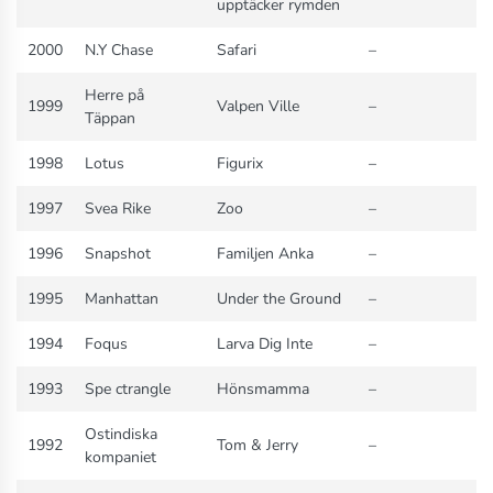
upptäcker rymden
2000
N.Y Chase
Safari
–
Herre på
1999
Valpen Ville
–
Täppan
1998
Lotus
Figurix
–
1997
Svea Rike
Zoo
–
1996
Snapshot
Familjen Anka
–
1995
Manhattan
Under the Ground
–
1994
Foqus
Larva Dig Inte
–
1993
Spe ctrangle
Hönsmamma
–
Ostindiska
1992
Tom & Jerry
–
kompaniet