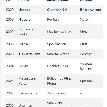
2009
Ubongo
Quoridor Kid
Bezzerwisser
2008
Niagara
Rogfort
Novem
Portobello
2007
Magikernas Natt
Khet
Market
2006
Bernini
Spöktrappan
Bluff
2005
Ticket to Ride
Smarta Skator
Pentago
Absolut
2004
Blokus
Gobblet junior
överens
Pyramidens
Bolipompa Pling
2003
Speculation
Portar
Plong
2002
Carcassonne
Zapp Zerapp
–
Små kloka
2001
Dice man
–