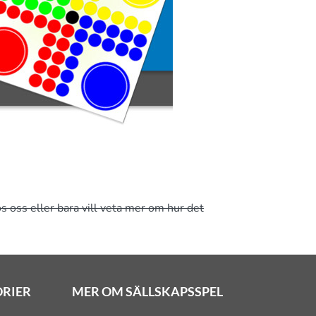
s oss eller bara vill veta mer om hur det
ORIER
MER OM SÄLLSKAPSSPEL