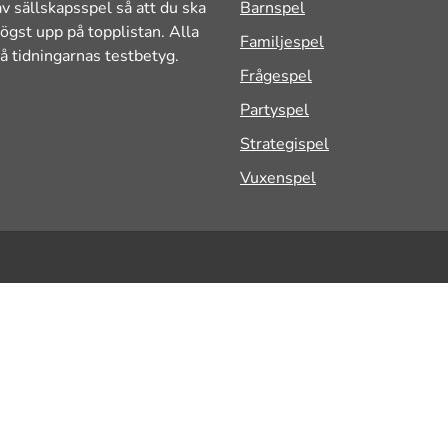
v sällskapsspel så att du ska
Barnspel
ögst upp på topplistan. Alla
Familjespel
å tidningarnas testbetyg.
Frågespel
Partyspel
Strategispel
Vuxenspel