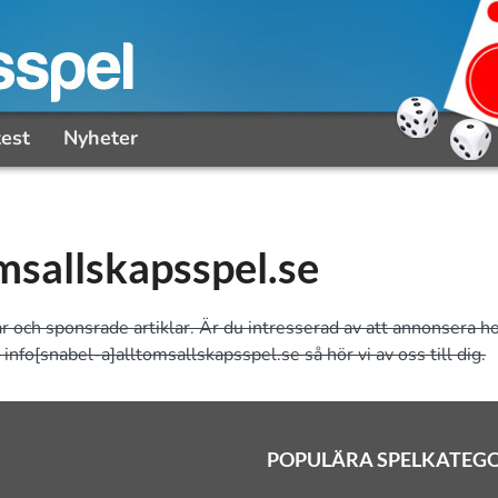
test
Nyheter
msallskapsspel.se
ar och sponsrade artiklar. Är du intresserad av att annonsera ho
l info[snabel-a]alltomsallskapsspel.se så hör vi av oss till dig.
POPULÄRA SPELKATEG