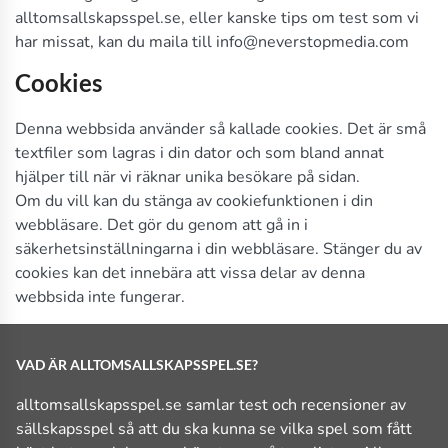
alltomsallskapsspel.se, eller kanske tips om test som vi
har missat, kan du maila till info@neverstopmedia.com
Cookies
Denna webbsida använder så kallade cookies. Det är små
textfiler som lagras i din dator och som bland annat
hjälper till när vi räknar unika besökare på sidan.
Om du vill kan du stänga av cookiefunktionen i din
webbläsare. Det gör du genom att gå in i
säkerhetsinställningarna i din webbläsare. Stänger du av
cookies kan det innebära att vissa delar av denna
webbsida inte fungerar.
VAD ÄR ALLTOMSALLSKAPSSPEL.SE?
alltomsallskapsspel.se samlar test och recensioner av
sällskapsspel så att du ska kunna se vilka spel som fått