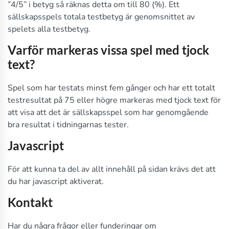
”4/5” i betyg så räknas detta om till 80 (%). Ett
sällskapsspels totala testbetyg är genomsnittet av
spelets alla testbetyg.
Varför markeras vissa spel med tjock
text?
Spel som har testats minst fem gånger och har ett totalt
testresultat på 75 eller högre markeras med tjock text för
att visa att det är sällskapsspel som har genomgående
bra resultat i tidningarnas tester.
Javascript
För att kunna ta del av allt innehåll på sidan krävs det att
du har javascript aktiverat.
Kontakt
Har du några frågor eller funderingar om