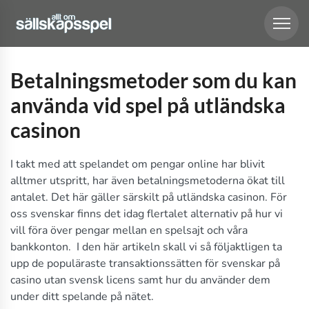
Betalningsmetoder som du kan
använda vid spel på utländska
casinon
I takt med att spelandet om pengar online har blivit
alltmer utspritt, har även betalningsmetoderna ökat till
antalet. Det här gäller särskilt på utländska casinon. För
oss svenskar finns det idag flertalet alternativ på hur vi
vill föra över pengar mellan en spelsajt och våra
bankkonton.
I den här artikeln skall vi så följaktligen ta
upp de populäraste transaktionssätten för svenskar på
casino utan svensk licens samt hur du använder dem
under ditt spelande på nätet.