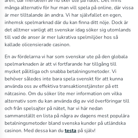
åren, där merdelen av nu sker ute på nätet. Det finns
många alternativ för hur man vill spela på online, där vissa
är mer tilltalande än andra. Vi har självfallet en egen,
inhemsk spelmarknad där du kan finna ditt nöje. Dock är
det alltmer vanligt att svenskar idag söker sig utomlands
till vad de anser är mer lukrativa spelmiljöer hos så
kallade olicensierade casinon.
En av fördelarna vi har som svenskar ute på den globala
spelmarknaden är att vi fortfarande har tillgång till
mycket pålitliga och snabba betalningsmetoder. Vi
behöver således inte bara spela svenskt för att kunna
använda oss av effektiva transaktionstjänster på ett
nätcasino. Om du söker lite mer information om vilka
alternativ som du kan använda dig av vid överföringar till
och från spelsajter på nätet, har vi här nedan
sammanställt en lista på några av dagens mest populära
betalningsmetoder bland svenska kunder på utländska
casinon. Med dessa kan du
testa
på själv!