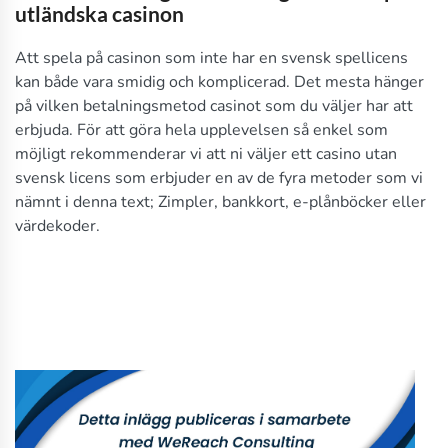
utländska casinon
Att spela på casinon som inte har en svensk spellicens
kan både vara smidig och komplicerad. Det mesta hänger
på vilken betalningsmetod casinot som du väljer har att
erbjuda. För att göra hela upplevelsen så enkel som
möjligt rekommenderar vi att ni väljer ett casino utan
svensk licens som erbjuder en av de fyra metoder som vi
nämnt i denna text; Zimpler, bankkort, e-plånböcker eller
värdekoder.