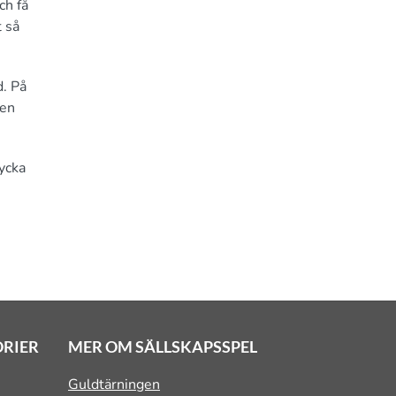
ch få
t så
d. På
 en
ycka
ORIER
MER OM SÄLLSKAPSSPEL
Guldtärningen