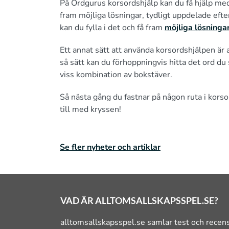
På Ordgurus korsordshjälp kan du få hjälp med 
fram möjliga lösningar, tydligt uppdelade efter
kan du fylla i det och få fram
möjliga lösningar
Ett annat sätt att använda korsordshjälpen är at
så sätt kan du förhoppningvis hitta det ord du 
viss kombination av bokstäver.
Så nästa gång du fastnar på någon ruta i kors
till med kryssen!
Se fler nyheter och artiklar
VAD ÄR ALLTOMSALLSKAPSSPEL.SE?
alltomsallskapsspel.se samlar test och recens