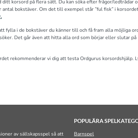
ditt korsord på flera sätt. Du kan söka efter frågor/ledtrådar o
 antal bokstäver. Om det till exempel står ”ful fisk” i korsorde
.
t fylla i de bokstäver du känner till och få fram alla möjliga or
söker. Det går även att hitta alla ord som börjar eller slutar på
ordet rekommenderar vi dig att testa Ordgurus korsordshjälp. L
POPULÄRA SPELKATEG
ioner av sällskapsspel så att
Barnspel