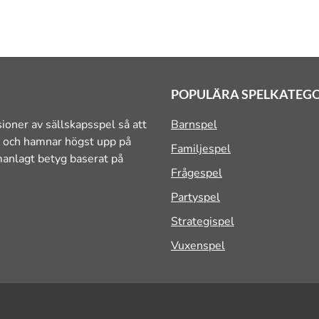
POPULÄRA SPELKATEG
ioner av sällskapsspel så att
Barnspel
yg och hamnar högst upp på
Familjespel
mmanlagt betyg baserat på
Frågespel
Partyspel
Strategispel
Vuxenspel