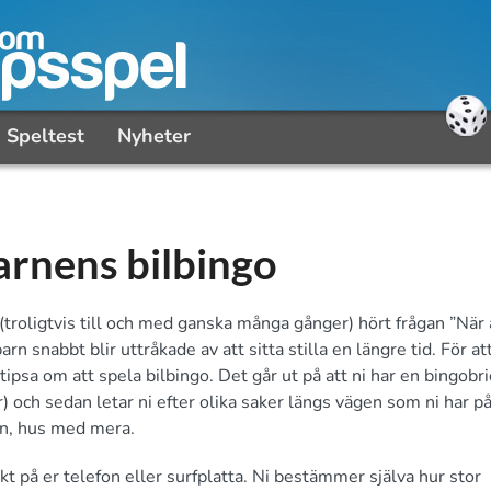
Speltest
Nyheter
arnens bilbingo
troligtvis till och med ganska många gånger) hört frågan ”När ä
n snabbt blir uttråkade av att sitta stilla en längre tid. För at
 tipsa om att spela bilbingo. Det går ut på att ni har en bingobr
r) och sedan letar ni efter olika saker längs vägen som ni har på
don, hus med mera.
kt på er telefon eller surfplatta. Ni bestämmer själva hur stor