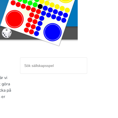
r vi
t göra
icka på
 er