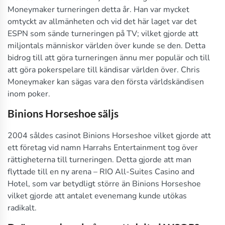
Moneymaker turneringen detta år. Han var mycket
omtyckt av allmänheten och vid det här laget var det
ESPN som sände turneringen på TV; vilket gjorde att
miljontals människor världen över kunde se den. Detta
bidrog till att göra turneringen ännu mer populär och till
att göra pokerspelare till kändisar världen över. Chris
Moneymaker kan sägas vara den första världskändisen
inom poker.
Binions Horseshoe säljs
2004 såldes casinot Binions Horseshoe vilket gjorde att
ett företag vid namn Harrahs Entertainment tog över
rättigheterna till turneringen. Detta gjorde att man
flyttade till en ny arena – RIO All-Suites Casino and
Hotel, som var betydligt större än Binions Horseshoe
vilket gjorde att antalet evenemang kunde utökas
radikalt.