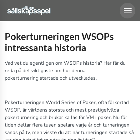
Pokerturneringen WSOPs
intressanta historia
Vad vet du egentligen om WSOPs historia? Här får du
reda på det viktigaste om hur denna
pokerturnering startade och utvecklades.
Pokerturneringen World Series of Poker, ofta förkortad
WSOP, är världens största och mest prestigefyllda
pokerturnering och brukar kallas för VM i poker. Nu för
tiden deltar flera tusen spelare varje år och turneringen
sänds på tv, men visste du att när turneringen startade så
var den betydligt mindre än den är idag?