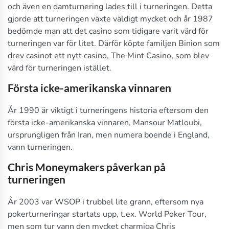
och även en damturnering lades till i turneringen. Detta
gjorde att turneringen växte väldigt mycket och år 1987
bedömde man att det casino som tidigare varit värd för
turneringen var för litet. Därför köpte familjen Binion som
drev casinot ett nytt casino, The Mint Casino, som blev
värd för turneringen istället.
Första icke-amerikanska vinnaren
År 1990 är viktigt i turneringens historia eftersom den
första icke-amerikanska vinnaren, Mansour Matloubi,
ursprungligen från Iran, men numera boende i England,
vann turneringen.
Chris Moneymakers påverkan på
turneringen
År 2003 var WSOP i trubbel lite grann, eftersom nya
pokerturneringar startats upp, t.ex. World Poker Tour,
men som tur vann den mycket charmiga Chris