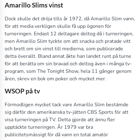
Amarillo Slims vinst
Dock skulle det dröja tills år 1972, då Amarillo Slim vann,
för att media verkligen skulle få upp ögonen för
turneringen. Endast 12 deltagare deltog då i turneringen,
men Amarillo Slim tyckte om att snacka och pratade vitt
och brett om sin vinst till medierna, som publicerade
detta överallt. Bland annat åkte han landet runt på turne
för att berätta om sin bravad och deltog även i många tv-
program, som The Tonight Show, hela 11 gånger genom
åren, skrev en bok om poker och mycket mer.
WSOP på tv
Förmodligen mycket tack vare Amarillo Slim bestämde
sig därför den amerikanska tv-jätten CBS Sports för att
visa turneringen på TV. Detta gjorde att ännu fler
upptäckte turneringen. År 1979 var bra
publicitetsmässigt för då vann en total amatör