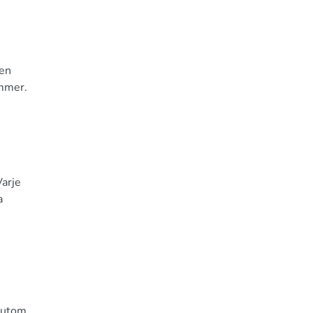
 en
ommer.
Varje
a
örutom