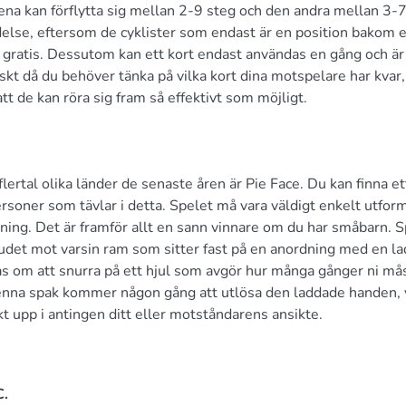
n ena kan förflytta sig mellan 2-9 steg och den andra mellan 3-7
ydelse, eftersom de cyklister som endast är en position bakom 
lt gratis. Dessutom kan ett kort endast användas en gång och ä
iskt då du behöver tänka på vilka kort dina motspelare har kvar,
att de kan röra sig fram så effektivt som möjligt.
 flertal olika länder de senaste åren är Pie Face. Du kan finna et
rsoner som tävlar i detta. Spelet må vara väldigt enkelt utform
lning. Det är framför allt en sann vinnare om du har småbarn. S
vudet mot varsin ram som sitter fast på en anordning med en l
uras om att snurra på ett hjul som avgör hur många gånger ni må
enna spak kommer någon gång att utlösa den laddade handen, 
 upp i antingen ditt eller motståndarens ansikte.
C.