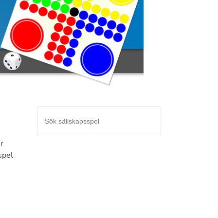
r
spel