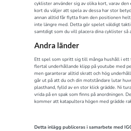
cyklister använder sig av olika kort, varav de
kort du väljer att spela av dessa har stor bet
annan alltid får flytta fram den positionen he
inte längre med. Detta gör spelet väldigt takt
samtdigt som du vill placera dina cyklister så 
Andra länder
Ett spel som spritt sig till många hushåll i ett
flertal underhållande klipp på youtube med pe
men garanterar alltid skratt och hög underhål
går ut på att du och din motståndare lutar hu
plasthand, fylld av en stor klick grädde. Ni t
vrida på en spak som finns på anordningen. D
kommer att katapultera högen med grädde rakt
Detta inlägg publiceras i samarbete med IG