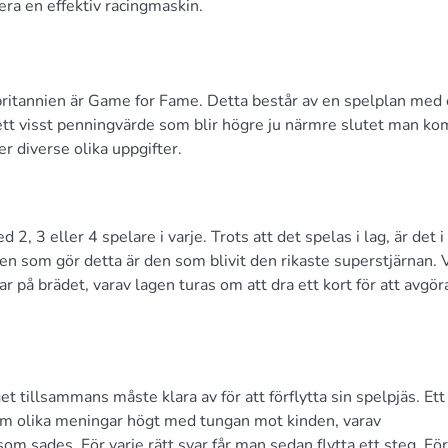
uera en effektiv racingmaskin.
orbritannien är Game for Fame. Detta består av en spelplan med
r ett visst penningvärde som blir högre ju närmre slutet man k
r diverse olika uppgifter.
2, 3 eller 4 spelare i varje. Trots att det spelas i lag, är det i
n som gör detta är den som blivit den rikaste superstjärnan. 
 på brädet, varav lagen turas om att dra ett kort för att avgör
t tillsammans måste klara av för att förflytta sin spelpjäs. Ett
fem olika meningar högt med tungan mot kinden, varav
 sades. För varje rätt svar får man sedan flytta ett steg. F