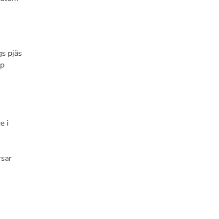
gs pjäs
op
e i
rsar