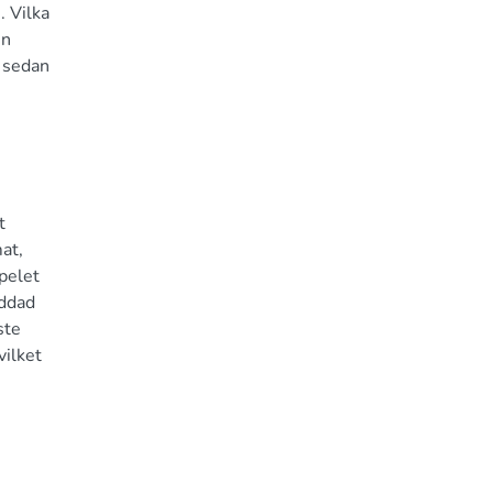
. Vilka
en
r sedan
t
at,
pelet
addad
ste
vilket