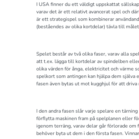
I USA finner du ett väldigt uppskattat sälls
varav det är ett relativt avancerat spel och d
är ett strategispel som kombinerar användande
(beståendes av olika kortdelar) tävla till måle
Spelet består av två olika faser, varav alla s
att t.ex. lägga till kortdelar av spindelben 
olika värden för ånga, elektricitet och värme so
spelkort som antingen kan hjälpa dem själva el
fasen även bytas ut mot kugghjul för att driva
I den andra fasen slår varje spelare en tärning
förflytta maskinen fram på spelplanen eller fö
igenom terräng, varav delar går förlorade om f
behöver byta ut dem i den första fasen. Vinnar