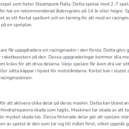
kapsspel som heter Steampunk Rally. Detta spelas med 2-7 spel
ärför har en rekommenderad åldersgräns på 14 år eller högre. S
t av ett flertal spelkort och en tärning för att med en racingm
t på en spelplan.
pelare får uppgdradera sin racingmaskin i den första. Detta görs
eller raketboosters på den. Dessa uppgraderingar kommer alla m
m krävs för att driva delarna. Varje spelare får även dra var sit
ler sätta käppar i hjulet för motståndarna. Kortet kan i slutet 
 racingmaskinen.
 för att aktivera olika delar på deras maskin. Detta kan bland a
rhindra/reparera skada som tagits. Maskinen tar skada av att ta
ör mycket skada tas. Dessa förlorade delar gör att spelare stä
en av spelet är den som tar sig till målet först, vilket uppnås