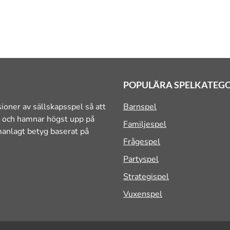
POPULÄRA SPELKATEG
ioner av sällskapsspel så att
Barnspel
yg och hamnar högst upp på
Familjespel
mmanlagt betyg baserat på
Frågespel
Partyspel
Strategispel
Vuxenspel