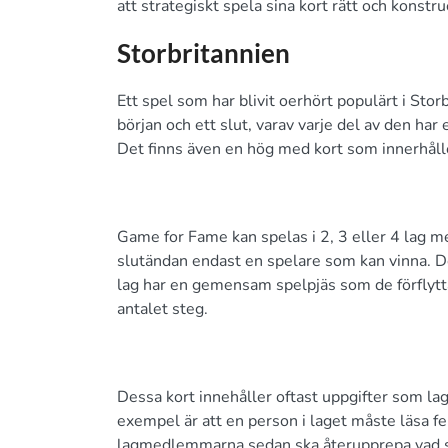
att strategiskt spela sina kort rätt och konstr
Storbritannien
Ett spel som har blivit oerhört populärt i St
början och ett slut, varav varje del av den ha
Det finns även en hög med kort som innerhålle
Game for Fame kan spelas i 2, 3 eller 4 lag med 
slutändan endast en spelare som kan vinna. De
lag har en gemensam spelpjäs som de förflyttar
antalet steg.
Dessa kort innehåller oftast uppgifter som lage
exempel är att en person i laget måste läsa 
lagmedlemmarna sedan ska återupprepa vad som