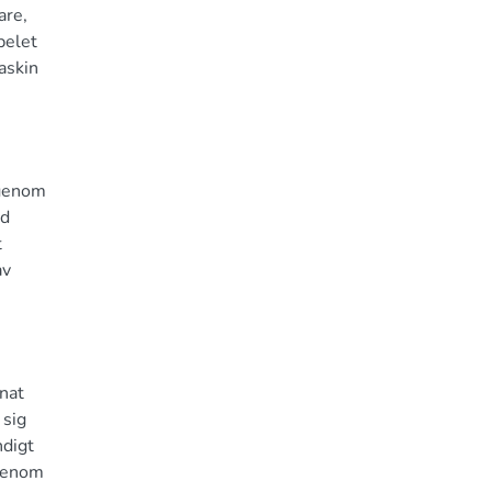
are,
pelet
askin
 genom
ed
t
av
nnat
 sig
ndigt
 genom