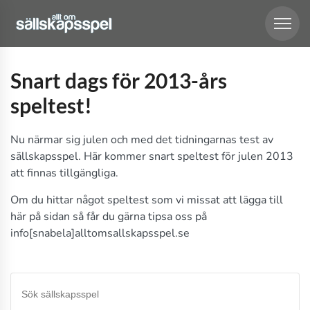
Snart dags för 2013-års
speltest!
Nu närmar sig julen och med det tidningarnas test av
sällskapsspel. Här kommer snart speltest för julen 2013
att finnas tillgängliga.
Om du hittar något speltest som vi missat att lägga till
här på sidan så får du gärna tipsa oss på
info[snabela]alltomsallskapsspel.se