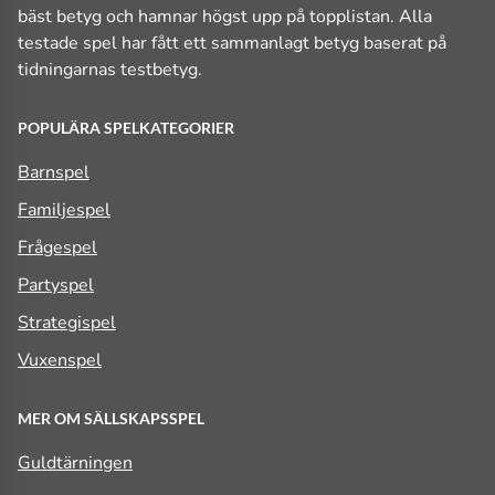
bäst betyg och hamnar högst upp på topplistan. Alla
testade spel har fått ett sammanlagt betyg baserat på
tidningarnas testbetyg.
POPULÄRA SPELKATEGORIER
Barnspel
Familjespel
Frågespel
Partyspel
Strategispel
Vuxenspel
MER OM SÄLLSKAPSSPEL
Guldtärningen