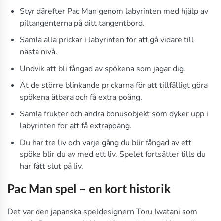
Styr därefter Pac Man genom labyrinten med hjälp av
piltangenterna på ditt tangentbord.
Samla alla prickar i labyrinten för att gå vidare till
nästa nivå.
Undvik att bli fångad av spökena som jagar dig.
Ät de större blinkande prickarna för att tillfälligt göra
spökena ätbara och få extra poäng.
Samla frukter och andra bonusobjekt som dyker upp i
labyrinten för att få extrapoäng.
Du har tre liv och varje gång du blir fångad av ett
spöke blir du av med ett liv. Spelet fortsätter tills du
har fått slut på liv.
Pac Man spel – en kort historik
Det var den japanska speldesignern Toru Iwatani som