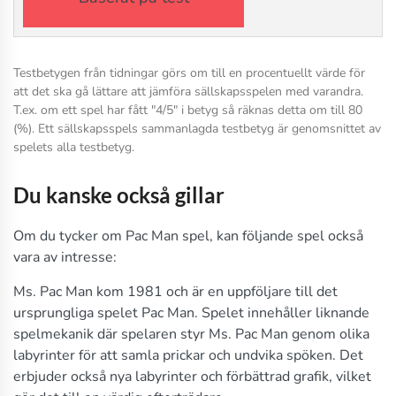
Testbetygen från tidningar görs om till en procentuellt värde för
att det ska gå lättare att jämföra sällskapsspelen med varandra.
T.ex. om ett spel har fått "4/5" i betyg så räknas detta om till 80
(%). Ett sällskapsspels sammanlagda testbetyg är genomsnittet av
spelets alla testbetyg.
Du kanske också gillar
Om du tycker om Pac Man spel, kan följande spel också
vara av intresse:
Ms. Pac Man kom 1981 och är en uppföljare till det
ursprungliga spelet Pac Man. Spelet innehåller liknande
spelmekanik där spelaren styr Ms. Pac Man genom olika
labyrinter för att samla prickar och undvika spöken. Det
erbjuder också nya labyrinter och förbättrad grafik, vilket