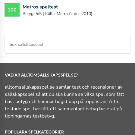
Metros speltest
100
Betyg: 5/5 | Källa: Metro (2 dec 2010)
VAD ÄR ALLTOMSALLSKAPSSPEL.SE?
alltomsallskapsspel.se samlar test och recensioner av
sällskapsspel så att du ska kunna se vilka spel som fått
bäst betyg och hamnar högst upp på topplistan. Alla
testade spel har fått ett sammanlagt betyg baserat på
tidningarnas testbetyg.
POPULÄRA SPELKATEGORIER