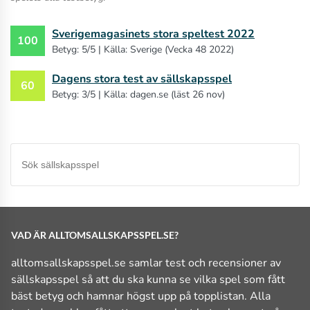
Sverigemagasinets stora speltest 2022
100
Betyg: 5/5 | Källa: Sverige (Vecka 48 2022)
Dagens stora test av sällskapsspel
60
Betyg: 3/5 | Källa: dagen.se (läst 26 nov)
VAD ÄR ALLTOMSALLSKAPSSPEL.SE?
alltomsallskapsspel.se samlar test och recensioner av
sällskapsspel så att du ska kunna se vilka spel som fått
bäst betyg och hamnar högst upp på topplistan. Alla