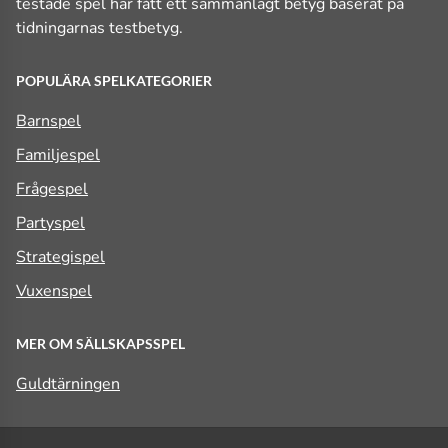
testade spel har fått ett sammanlagt betyg baserat på
tidningarnas testbetyg.
POPULÄRA SPELKATEGORIER
Barnspel
Familjespel
Frågespel
Partyspel
Strategispel
Vuxenspel
MER OM SÄLLSKAPSSPEL
Guldtärningen