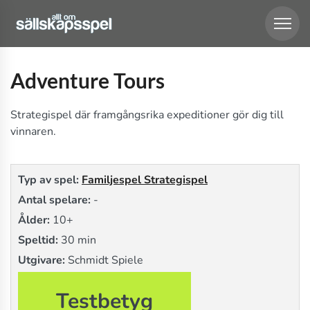
Adventure Tours
Strategispel där framgångsrika expeditioner gör dig till
vinnaren.
Typ av spel:
Familjespel
Strategispel
Antal spelare:
-
Ålder:
10+
Speltid:
30 min
Utgivare:
Schmidt Spiele
Testbetyg