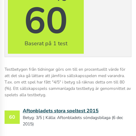
60
Baserat på 1 test
Testbetygen från tidningar görs om till en procentuellt värde för
att det ska gå lättare att jämföra sällskapsspelen med varandra.
T.ex. om ett spel har fått "4/5" i betyg så räknas detta om till 80
(%). Ett sällskapsspels sammanlagda testbetyg är genomsnittet av
spelets alla testbetyg.
Aftonbladets stora speltest 2015
60
Betyg: 3/5 | Källa: Aftonbladets söndagsbilaga (6 dec
2015)