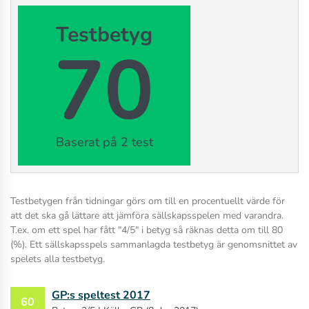
Testbetyg
70
Baserat på 2 test
Testbetygen från tidningar görs om till en procentuellt värde för
att det ska gå lättare att jämföra sällskapsspelen med varandra.
T.ex. om ett spel har fått "4/5" i betyg så räknas detta om till 80
(%). Ett sällskapsspels sammanlagda testbetyg är genomsnittet av
spelets alla testbetyg.
GP:s speltest 2017
60