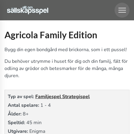
Agricola Family Edition
Bygg din egen bondgård med brickorna, som i ett pussel!
Du behöver utrymme i huset för dig och din familj, fält för
odling av grödor och betesmarker för de många, många
djuren.
Typ av spel:
Familjespel
Strategispel
Antal spelare:
1 - 4
Ålder:
8+
Speltid:
45 min
Utgivare:
Enigma