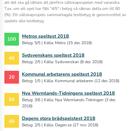
att det ska gå lättare att jämföra sällskapsspelen med varandra.
T.ex. om ett spel har fått "4/5" i betyg så räknas detta om till 80
(%). Ett sällskapsspels sammanlagda testbetyg är genomsnittet av
spelets alla testbetyg.
Metros speltest 2018
100
Betyg: 5/5 | Källa: Metro (15 dec 2018)
Sydsvenskans speltest 2018
40
Betyg: 2/5 | Källa: Sydsvenskan (8 dec 2018)
Kommunal arbetarens speltest 2018
20
Betyg: 1/5 | Källa: Kommunal arbetaren (12 dec 2018)
Nya Wermlands-Tidningens speltest 2018
50
Betyg: 3/6 | Källa: Nya Wermlands-Tidningen (3 dec
2018)
Dagens stora brädspelstest 2018
40
Betyg: 2/5 | Källa: Dagen.se (27 nov 2018)