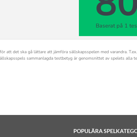
8
Baserat på 1 tes
för att det ska gå lättare att jämföra sällskapsspelen med varandra. T.ex
tt sällskapsspels sammanlagda testbetyg är genomsnittet av spelets alla t
POPULÄRA SPELKATEG