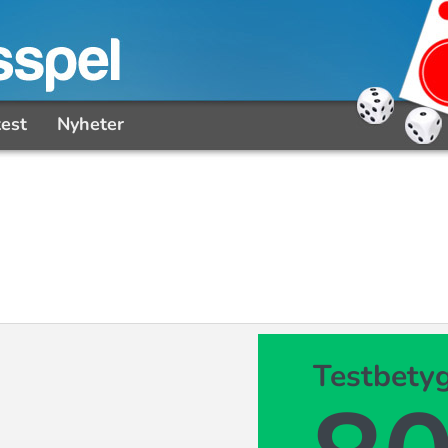
test
Nyheter
Testbety