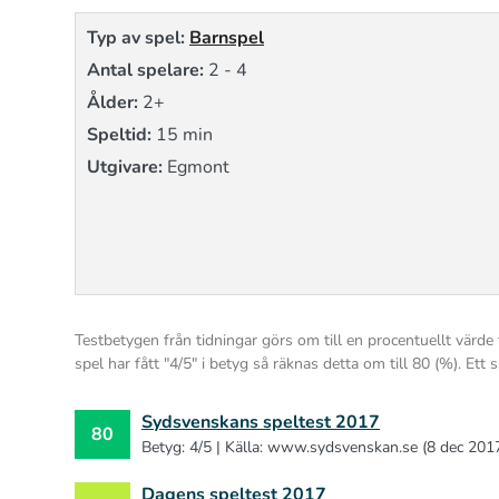
Typ av spel:
Barnspel
Antal spelare:
2 - 4
Ålder:
2+
Speltid:
15 min
Utgivare:
Egmont
Testbetygen från tidningar görs om till en procentuellt värde 
spel har fått "4/5" i betyg så räknas detta om till 80 (%). E
Sydsvenskans speltest 2017
80
Betyg: 4/5 | Källa: www.sydsvenskan.se (8 dec 201
Dagens speltest 2017