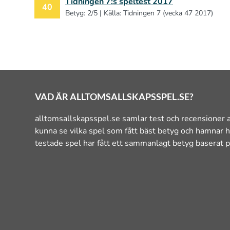
Tidningen 7:s speltest 2017
40
Betyg: 2/5 | Källa: Tidningen 7 (vecka 47 2017)
VAD ÄR ALLTOMSALLSKAPSSPEL.SE?
alltomsallskapsspel.se samlar test och recensioner a
kunna se vilka spel som fått bäst betyg och hamnar h
testade spel har fått ett sammanlagt betyg baserat p