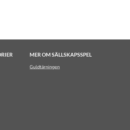
ORIER
MER OM SÄLLSKAPSSPEL
Guldtärningen