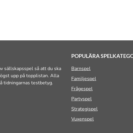
POPULÄRA SPELKATEG
v sällskapsspel så att du ska
Barnspel
ögst upp på topplistan. Alla
Familjespel
å tidningarnas testbetyg.
Frågespel
Partyspel
Strategispel
Vuxenspel