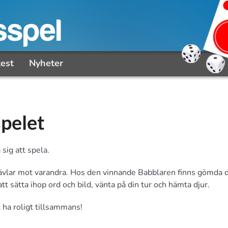
test
Nyheter
pelet
 sig att spela.
ävlar mot varandra. Hos den vinnande Babblaren finns gömda 
att sätta ihop ord och bild, vänta på din tur och hämta djur.
t ha roligt tillsammans!