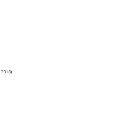
c 2018)