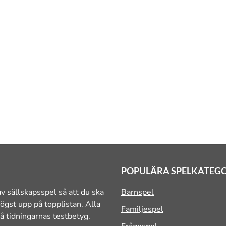
POPULÄRA SPELKATEG
v sällskapsspel så att du ska
Barnspel
ögst upp på topplistan. Alla
Familjespel
å tidningarnas testbetyg.