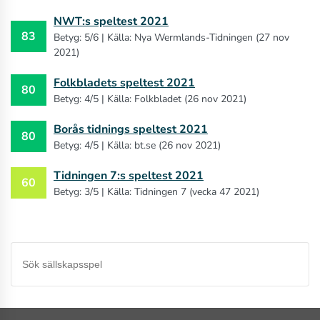
NWT:s speltest 2021
83
Betyg: 5/6 | Källa: Nya Wermlands-Tidningen (27 nov
2021)
Folkbladets speltest 2021
80
Betyg: 4/5 | Källa: Folkbladet (26 nov 2021)
Borås tidnings speltest 2021
80
Betyg: 4/5 | Källa: bt.se (26 nov 2021)
Tidningen 7:s speltest 2021
60
Betyg: 3/5 | Källa: Tidningen 7 (vecka 47 2021)