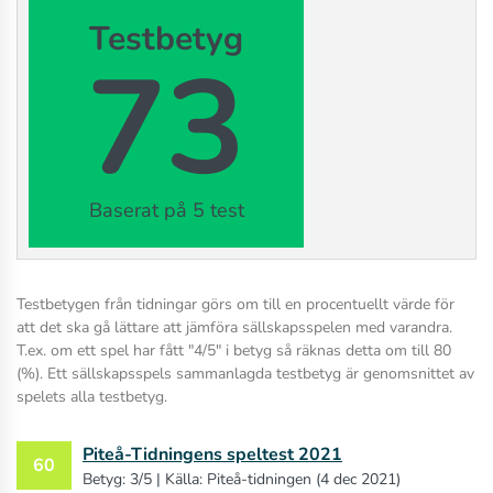
Testbetyg
73
Baserat på 5 test
Testbetygen från tidningar görs om till en procentuellt värde för
att det ska gå lättare att jämföra sällskapsspelen med varandra.
T.ex. om ett spel har fått "4/5" i betyg så räknas detta om till 80
(%). Ett sällskapsspels sammanlagda testbetyg är genomsnittet av
spelets alla testbetyg.
Piteå-Tidningens speltest 2021
60
Betyg: 3/5 | Källa: Piteå-tidningen (4 dec 2021)