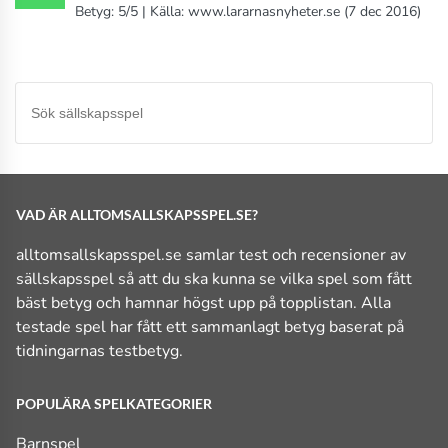
Betyg: 5/5 | Källa: www.lararnasnyheter.se (7 dec 2016)
VAD ÄR ALLTOMSALLSKAPSSPEL.SE?
alltomsallskapsspel.se samlar test och recensioner av
sällskapsspel så att du ska kunna se vilka spel som fått
bäst betyg och hamnar högst upp på topplistan. Alla
testade spel har fått ett sammanlagt betyg baserat på
tidningarnas testbetyg.
POPULÄRA SPELKATEGORIER
Barnspel