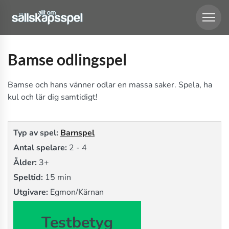
Bamse odlingspel
Bamse och hans vänner odlar en massa saker. Spela, ha
kul och lär dig samtidigt!
Typ av spel:
Barnspel
Antal spelare:
2 - 4
Ålder:
3+
Speltid:
15 min
Utgivare:
Egmon/Kärnan
Testbetyg