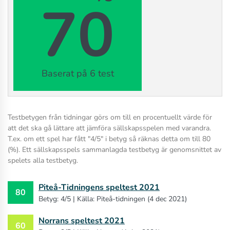
70
Baserat på 6 test
Testbetygen från tidningar görs om till en procentuellt värde för
att det ska gå lättare att jämföra sällskapsspelen med varandra.
T.ex. om ett spel har fått "4/5" i betyg så räknas detta om till 80
(%). Ett sällskapsspels sammanlagda testbetyg är genomsnittet av
spelets alla testbetyg.
Piteå-Tidningens speltest 2021
80
Betyg: 4/5 | Källa: Piteå-tidningen (4 dec 2021)
Norrans speltest 2021
60