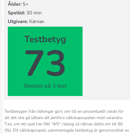
Ålder:
5+
Speltid:
30 min
Utgivare:
Kärnan
Testbetyg
73
Baserat på 3 test
Testbetygen från tidningar görs om till en procentuellt värde för
att det ska gå lättare att jämföra sällskapsspelen med varandra.
T.ex. om ett spel har fått "4/5" i betyg så räknas detta om till 80
(%). Ett sällskapsspels sammanlagda testbetyg är genomsnittet av