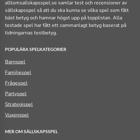
alltomsallskapsspel.se samlar test och recensioner av
sällskapsspel så att du ska kunna se vilka spel som fått
bäst betyg och hamnar högst upp på topplistan. Alla
testade spel har fått ett sammanlagt betyg baserat på
tidningarnas testbetyg.
POPULÄRA SPELKATEGORIER
Barnspel
Familjespel
Frågespel
Partyspel
Strategispel
Vuxenspel
MER OM SÄLLSKAPSSPEL