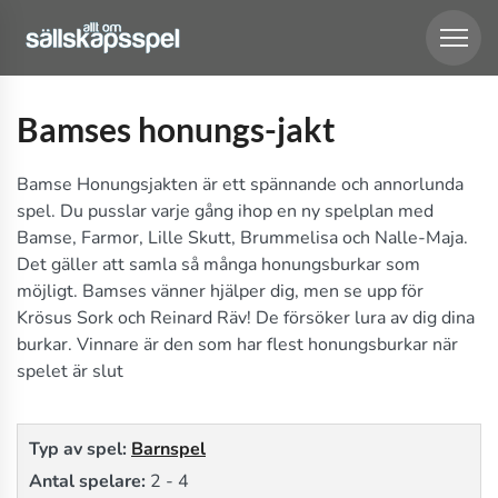
Bamses honungs-jakt
Bamse Honungsjakten är ett spännande och annorlunda
spel. Du pusslar varje gång ihop en ny spelplan med
Bamse, Farmor, Lille Skutt, Brummelisa och Nalle-Maja.
Det gäller att samla så många honungsburkar som
möjligt. Bamses vänner hjälper dig, men se upp för
Krösus Sork och Reinard Räv! De försöker lura av dig dina
burkar. Vinnare är den som har flest honungsburkar när
spelet är slut
Typ av spel:
Barnspel
Antal spelare:
2 - 4