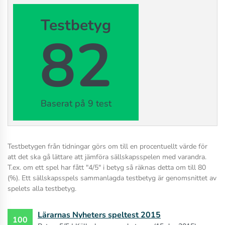
Testbetyg
82
Baserat på 9 test
Testbetygen från tidningar görs om till en procentuellt värde för
att det ska gå lättare att jämföra sällskapsspelen med varandra.
T.ex. om ett spel har fått "4/5" i betyg så räknas detta om till 80
(%). Ett sällskapsspels sammanlagda testbetyg är genomsnittet av
spelets alla testbetyg.
Lärarnas Nyheters speltest 2015
100