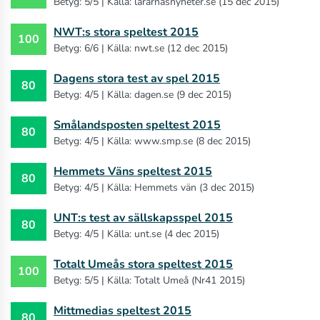
Betyg: 5/5 | Källa: lararnasnyheter.se (15 dec 2015)
NWT:s stora speltest 2015
100
Betyg: 6/6 | Källa: nwt.se (12 dec 2015)
Dagens stora test av spel 2015
80
Betyg: 4/5 | Källa: dagen.se (9 dec 2015)
Smålandsposten speltest 2015
80
Betyg: 4/5 | Källa: www.smp.se (8 dec 2015)
Hemmets Väns speltest 2015
80
Betyg: 4/5 | Källa: Hemmets vän (3 dec 2015)
UNT:s test av sällskapsspel 2015
80
Betyg: 4/5 | Källa: unt.se (4 dec 2015)
Totalt Umeås stora speltest 2015
100
Betyg: 5/5 | Källa: Totalt Umeå (Nr41 2015)
Mittmedias speltest 2015
80