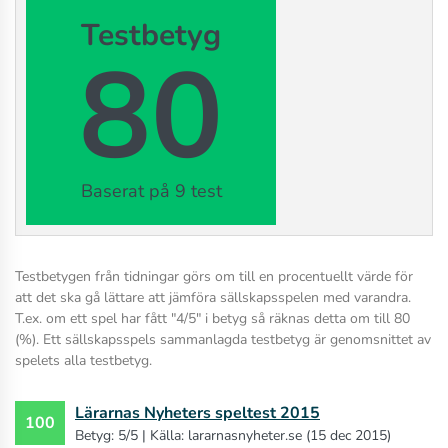
Testbetyg
80
Baserat på 9 test
Testbetygen från tidningar görs om till en procentuellt värde för
att det ska gå lättare att jämföra sällskapsspelen med varandra.
T.ex. om ett spel har fått "4/5" i betyg så räknas detta om till 80
(%). Ett sällskapsspels sammanlagda testbetyg är genomsnittet av
spelets alla testbetyg.
Lärarnas Nyheters speltest 2015
100
Betyg: 5/5 | Källa: lararnasnyheter.se (15 dec 2015)