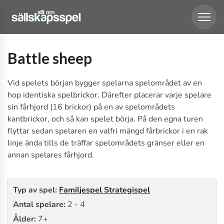
Battle sheep
Vid spelets början bygger spelarna spelområdet av en
hop identiska spelbrickor. Därefter placerar varje spelare
sin fårhjord (16 brickor) på en av spelområdets
kantbrickor, och så kan spelet börja. På den egna turen
flyttar sedan spelaren en valfri mängd fårbrickor i en rak
linje ända tills de träffar spelområdets gränser eller en
annan spelares fårhjord.
Typ av spel:
Familjespel
Strategispel
Antal spelare:
2 - 4
Ålder:
7+