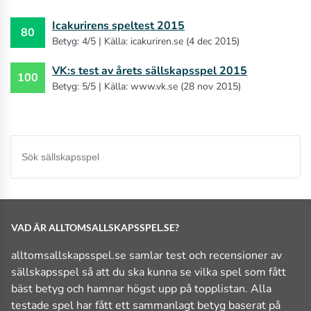
Icakurirens speltest 2015
80
Betyg: 4/5 | Källa: icakuriren.se (4 dec 2015)
VK:s test av årets sällskapsspel 2015
100
Betyg: 5/5 | Källa: www.vk.se (28 nov 2015)
VAD ÄR ALLTOMSALLSKAPSSPEL.SE?
alltomsallskapsspel.se samlar test och recensioner av
sällskapsspel så att du ska kunna se vilka spel som fått
bäst betyg och hamnar högst upp på topplistan. Alla
testade spel har fått ett sammanlagt betyg baserat på