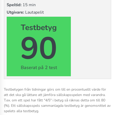
Speltid:
15 min
Utgivare:
Lautapelit
Testbetyg
90
Baserat på 2 test
Testbetygen från tidningar görs om till en procentuellt värde för
att det ska gå lättare att jämföra sällskapsspelen med varandra.
T.ex. om ett spel har fått "4/5" i betyg så räknas detta om till 80
(%). Ett sällskapsspels sammanlagda testbetyg är genomsnittet av
spelets alla testbetyg.