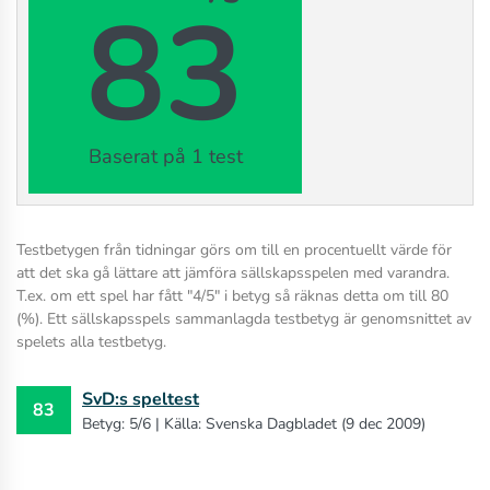
83
Baserat på 1 test
Testbetygen från tidningar görs om till en procentuellt värde för
att det ska gå lättare att jämföra sällskapsspelen med varandra.
T.ex. om ett spel har fått "4/5" i betyg så räknas detta om till 80
(%). Ett sällskapsspels sammanlagda testbetyg är genomsnittet av
spelets alla testbetyg.
SvD:s speltest
83
Betyg: 5/6 | Källa: Svenska Dagbladet (9 dec 2009)