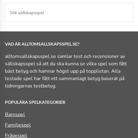
VAD ÄR ALLTOMSALLSKAPSSPEL.SE?
alltomsallskapsspel.se samlar test och recensioner av
sällskapsspel så att du ska kunna se vilka spel som fått
bäst betyg och hamnar högst upp på topplistan. Alla
testade spel har fått ett sammanlagt betyg baserat på
tidningarnas testbetyg.
POPULÄRA SPELKATEGORIER
Barnspel
Familjespel
Frågespel