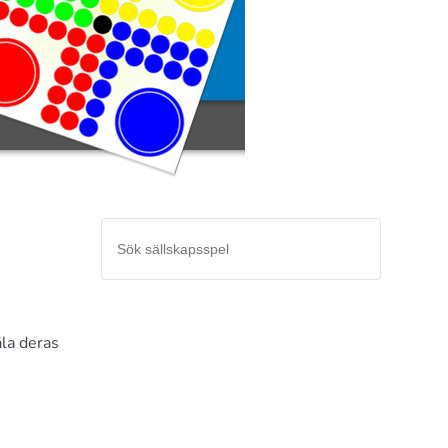
äla deras