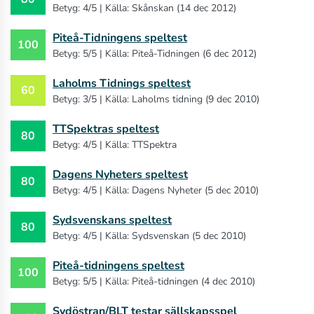
Betyg: 4/5 | Källa: Skånskan (14 dec 2012)
Piteå-Tidningens speltest
100
Betyg: 5/5 | Källa: Piteå-Tidningen (6 dec 2012)
Laholms Tidnings speltest
60
Betyg: 3/5 | Källa: Laholms tidning (9 dec 2010)
TTSpektras speltest
80
Betyg: 4/5 | Källa: TTSpektra
Dagens Nyheters speltest
80
Betyg: 4/5 | Källa: Dagens Nyheter (5 dec 2010)
Sydsvenskans speltest
80
Betyg: 4/5 | Källa: Sydsvenskan (5 dec 2010)
Piteå-tidningens speltest
100
Betyg: 5/5 | Källa: Piteå-tidningen (4 dec 2010)
Sydöstran/BLT testar sällskapsspel