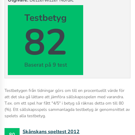
Testbetyg
82
Baserat på 9 test
Testbetygen från tidningar görs om till en procentuellt värde för
att det ska gå lättare att jämföra sällskapsspelen med varandra.
T.ex. om ett spel har fått "4/5" i betyg så räknas detta om till 80
(%). Ett sällskapsspels sammanlagda testbetyg är genomsnittet av
spelets alla testbetyg.
Skånskans speltest 2012
80