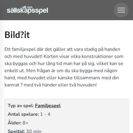
Bild?it
Ett familjespel där det gäller att vara stadig på handen
och med huvudet! Korten visar vilka konstruktioner som
ska byggas och hur lång tid man har på sig, vilket kan se
enkelt ut. Men frågan är om du ska bygga med någon
hand, med huvudet eller kanske tillsammans med din
kamrat ? med två händer eller två huvuden!
Typ av spel:
Familjespel
Antal spelare:
1 - 4
Ålder:
8+
Speltid:
30 min