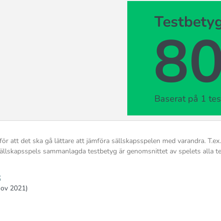
Testbety
8
Baserat på 1 tes
för att det ska gå lättare att jämföra sällskapsspelen med varandra. T.ex
tt sällskapsspels sammanlagda testbetyg är genomsnittet av spelets alla t
t
nov 2021)