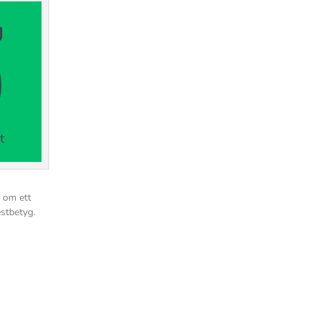
g
0
t
. om ett
estbetyg.