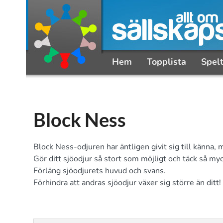
Hem
Topplista
Spel
Block Ness
Block Ness-odjuren har äntligen givit sig till känna, m
Gör ditt sjöodjur så stort som möjligt och täck så myc
Förläng sjöodjurets huvud och svans.
Förhindra att andras sjöodjur växer sig större än ditt!