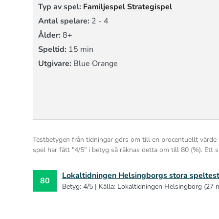
Typ av spel:
Familjespel
Strategispel
Antal spelare:
2 - 4
Ålder:
8+
Speltid:
15 min
Utgivare:
Blue Orange
Testbetygen från tidningar görs om till en procentuellt värde 
spel har fått "4/5" i betyg så räknas detta om till 80 (%). E
Lokaltidningen Helsingborgs stora speltes
80
Betyg: 4/5 | Källa: Lokaltidningen Helsingborg (27 