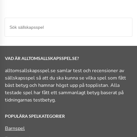
VAD ÄR ALLTOMSALLSKAPSSPEL.SE?
alltomsallskapsspel.se samlar test och recensioner av
sällskapsspel så att du ska kunna se vilka spel som fått
bäst betyg och hamnar högst upp på topplistan. Alla
testade spel har fått ett sammanlagt betyg baserat på
tidningarnas testbetyg.
POPULÄRA SPELKATEGORIER
Barnspel