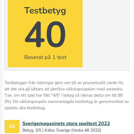
Testbetyg
40
Baserat på 1 test
Testbetygen från tidningar görs om till en procentuellt värde för
att det ska gå lättare att jämföra sällskapsspelen med varandra.
T.ex. om ett spel har fått "4/5" i betyg så räknas detta om till 80
(%). Ett sällskapsspels sammanlagda testbetyg är genomsnittet av
spelets alla testbetyg.
Sverigemagasinets stora speltest 2022
40
Betyg: 2/5 | Källa: Sverige (Vecka 48 2022)