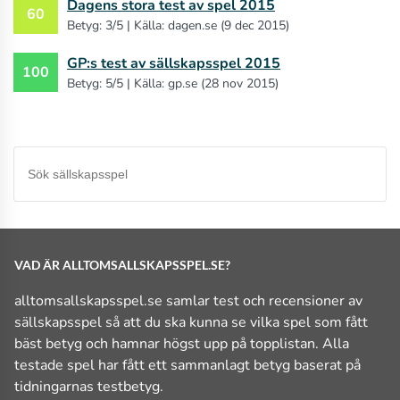
Dagens stora test av spel 2015
60
Betyg: 3/5 | Källa: dagen.se (9 dec 2015)
GP:s test av sällskapsspel 2015
100
Betyg: 5/5 | Källa: gp.se (28 nov 2015)
VAD ÄR ALLTOMSALLSKAPSSPEL.SE?
alltomsallskapsspel.se samlar test och recensioner av
sällskapsspel så att du ska kunna se vilka spel som fått
bäst betyg och hamnar högst upp på topplistan. Alla
testade spel har fått ett sammanlagt betyg baserat på
tidningarnas testbetyg.