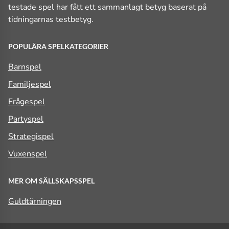
testade spel har fått ett sammanlagt betyg baserat på
tidningarnas testbetyg.
POPULÄRA SPELKATEGORIER
Barnspel
Familjespel
Frågespel
Partyspel
Strategispel
Vuxenspel
MER OM SÄLLSKAPSSPEL
Guldtärningen