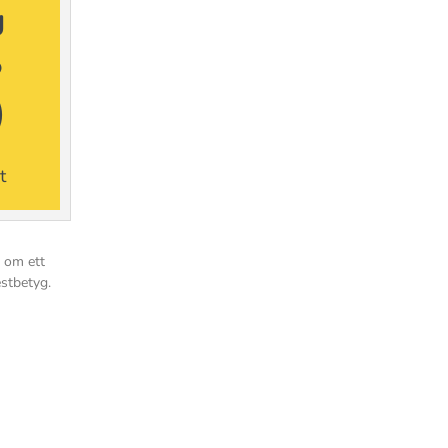
g
6
t
. om ett
estbetyg.