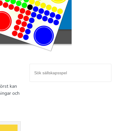
först kan
ningar och