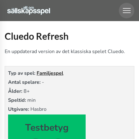
Cluedo Refresh
En uppdaterad version av det klassiska spelet Cluedo.
Typ av spel:
Familjespel
Antal spelare:
-
Ålder:
8+
Speltid:
min
Utgivare:
Hasbro
Testbetyg