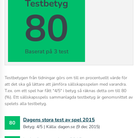
Testbetyg
80
Baserat på 3 test
Testbetygen från tidningar görs om till en procentuellt värde för
att det ska gå lättare att jämföra sällskapsspelen med varandra.
T.ex. om ett spel har fått "4/5" i betyg så räknas detta om till 80
(%). Ett sällskapsspels sammanlagda testbetyg är genomsnittet av
spelets alla testbetyg.
Dagens stora test av spel 2015
80
Betyg: 4/5 | Källa: dagen.se (9 dec 2015)