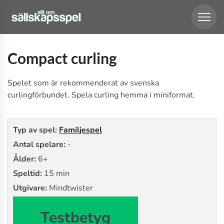
Compact curling
Spelet som är rekommenderat av svenska
curlingförbundet. Spela curling hemma i miniformat.
Typ av spel:
Familjespel
Antal spelare:
-
Ålder:
6+
Speltid:
15 min
Utgivare:
Mindtwister
Testbetyg