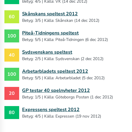
Betyg: 4/5 | Källa: VK (14 dec 2012)
Skånskans speltest 2012
60
Betyg: 3/5 | Källa: Skånskan (14 dec 2012)
Piteå-Tidningens speltest
100
Betyg: 5/5 | Källa: Piteå-Tidningen (6 dec 2012)
Sydsvenskans speltest
40
Betyg: 2/5 | Källa: Sydsvenskan (2 dec 2012)
Arbetarbladets speltest 2012
100
Betyg: 5/5 | Källa: Arbetarbladet (5 dec 2012)
GP testar 40 spelnyheter 2012
20
Betyg: 1/5 | Källa: Göteborgs Posten (1 dec 2012)
Expressens speltest 2012
80
Betyg: 4/5 | Källa: Expressen (19 nov 2012)