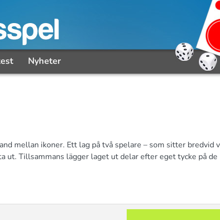
test
Nyheter
and mellan ikoner. Ett lag på två spelare – som sitter bredvid 
sta ut. Tillsammans lägger laget ut delar efter eget tycke på de