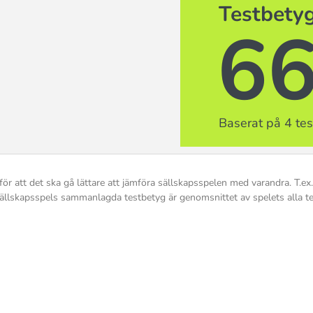
Testbety
6
Baserat på 4 tes
för att det ska gå lättare att jämföra sällskapsspelen med varandra. T.ex
tt sällskapsspels sammanlagda testbetyg är genomsnittet av spelets alla t