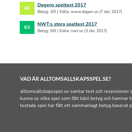
Dagens speltest 2017
60
Betyg: 3/5 | Källa: www.dagen.se (7 dec 2017)
NWT:s stora speltest 2017
83
Betyg: 5/6 | Källa: nwt.se (3 dec 2017)
VAD ÄR ALLTOMSALLSKAPSSPEL.SE?
alltomsallskapsspel.se samlar test och recensioner a
kunna se vilka spel som fått bäst betyg och hamnar h
testade spel har fått ett sammanlagt betyg baserat p