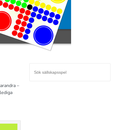
varandra –
 lediga