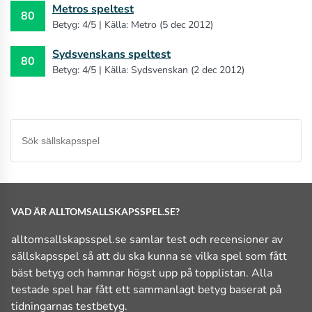
Metros speltest
80
Betyg: 4/5 | Källa: Metro (5 dec 2012)
Sydsvenskans speltest
80
Betyg: 4/5 | Källa: Sydsvenskan (2 dec 2012)
VAD ÄR ALLTOMSALLSKAPSSPEL.SE?
alltomsallskapsspel.se samlar test och recensioner av
sällskapsspel så att du ska kunna se vilka spel som fått
bäst betyg och hamnar högst upp på topplistan. Alla
testade spel har fått ett sammanlagt betyg baserat på
tidningarnas testbetyg.