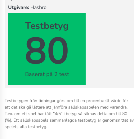
Utgivare:
Hasbro
Testbetyg
80
Baserat på 2 test
Testbetygen från tidningar görs om till en procentuellt värde för
att det ska gå lättare att jämföra sällskapsspelen med varandra.
T.ex. om ett spel har fått "4/5" i betyg så räknas detta om till 80
(%). Ett sällskapsspels sammanlagda testbetyg är genomsnittet av
spelets alla testbetyg.