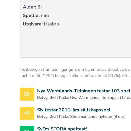
Ålder:
6+
Speltid:
min
Utgivare:
Hasbro
Testbetygen från tidningar görs om till en procentuellt värde 
spel har fått "4/5" i betyg så räknas detta om till 80 (%). E
Nya Wermlands-Tidningen testar 103 spel
50
Betyg: 3/6 | Källa: Nya Wermlands-Tidningen (17 d
SN testar 2011-års sällskapsspel
40
Betyg: 2/5 | Källa: Södemanlands nyheter (8 dec)
SvD:s STORA speltest!