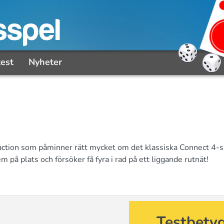
test
Nyheter
action som påminner rätt mycket om det klassiska Connect 4-sp
dem på plats och försöker få fyra i rad på ett liggande rutnät!
Testbety