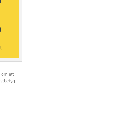
8
t
. om ett
estbetyg.