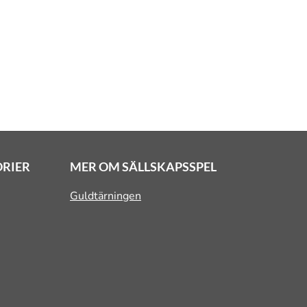
ORIER
MER OM SÄLLSKAPSSPEL
Guldtärningen