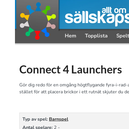
Hem
Topplista
Spel
Connect 4 Launchers
Gör dig redo för en omgång högtflygande fyra-i-rad-
stället för att placera brickor i ett rutnät skjuter du 
Typ av spel:
Barnspel
Antal spelare:
2 -