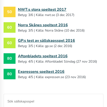
NWT:s stora speltest 2017
50
Betyg: 3/6 | Källa: nwt.se (3 dec 2017)
Norra Skånes speltest 2016
60
Betyg: 3/5 | Källa: Norra Skåne (10 dec 2016)
GP:s test av sällskapsspel 2016
60
Betyg: 3/5 | Källa: gp.se (2 dec 2016)
Aftonbladets speltest 2016
80
Betyg: 4/5 | Källa: Aftonbladet Söndag (27 nov 2016)
Expressens speltest 2016
80
Betyg: 4/5 | Källa: expressen.se (23 nov 2016)