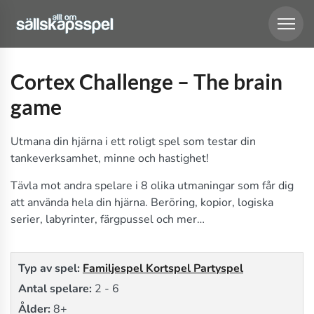
Cortex Challenge – The brain
game
Utmana din hjärna i ett roligt spel som testar din
tankeverksamhet, minne och hastighet!
Tävla mot andra spelare i 8 olika utmaningar som får dig
att använda hela din hjärna. Beröring, kopior, logiska
serier, labyrinter, färgpussel och mer…
Typ av spel:
Familjespel
Kortspel
Partyspel
Antal spelare:
2 - 6
Ålder:
8+