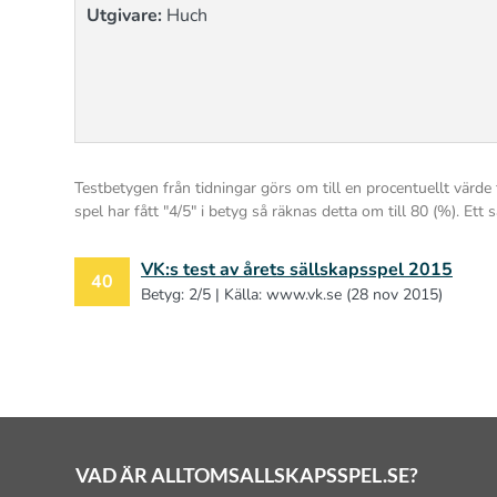
Utgivare:
Huch
Testbetygen från tidningar görs om till en procentuellt värde 
spel har fått "4/5" i betyg så räknas detta om till 80 (%). E
VK:s test av årets sällskapsspel 2015
40
Betyg: 2/5 | Källa: www.vk.se (28 nov 2015)
VAD ÄR ALLTOMSALLSKAPSSPEL.SE?