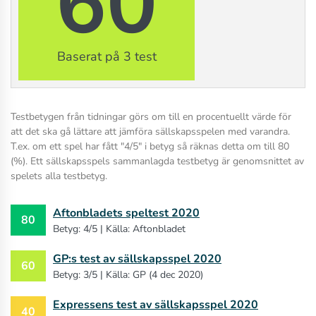
60
Baserat på 3 test
Testbetygen från tidningar görs om till en procentuellt värde för
att det ska gå lättare att jämföra sällskapsspelen med varandra.
T.ex. om ett spel har fått "4/5" i betyg så räknas detta om till 80
(%). Ett sällskapsspels sammanlagda testbetyg är genomsnittet av
spelets alla testbetyg.
Aftonbladets speltest 2020
80
Betyg: 4/5 | Källa: Aftonbladet
GP:s test av sällskapsspel 2020
60
Betyg: 3/5 | Källa: GP (4 dec 2020)
Expressens test av sällskapsspel 2020
40