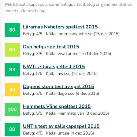
(%). Ett sällskapsspels sammanlagda testbetyg är genomsnittet av
spelets alla testbetyg.
Lärarnas Nyheters speltest 2015
80
Betyg: 4/5 | Källa: lararnasnyheter.se (15 dec 2015)
Duo helgs speltest 2015
60
Betyg: 3/5 | Källa: ww.kuriren.se (14 dec 2015)
NWT:s stora speltest 2015
83
Betyg: 5/6 | Källa: nwt.se (12 dec 2015)
Dagens stora test av spel 2015
40
Betyg: 2/5 | Källa: dagen.se (9 dec 2015)
Hemmets Väns speltest 2015
100
Betyg: 5/5 | Källa: Hemmets vän (3 dec 2015)
UNT:s test av sällskapsspel 2015
80
Betyg: 4/5 | Källa: unt.se (4 dec 2015)