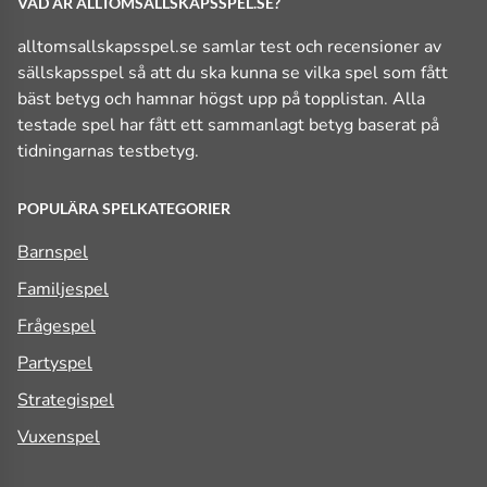
VAD ÄR ALLTOMSALLSKAPSSPEL.SE?
alltomsallskapsspel.se samlar test och recensioner av
sällskapsspel så att du ska kunna se vilka spel som fått
bäst betyg och hamnar högst upp på topplistan. Alla
testade spel har fått ett sammanlagt betyg baserat på
tidningarnas testbetyg.
POPULÄRA SPELKATEGORIER
Barnspel
Familjespel
Frågespel
Partyspel
Strategispel
Vuxenspel