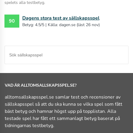
spelets alla testbetyg.
Dagens stora test av sällskapsspel
90
Betyg: 4.5/5 | Källa: dagen.se (läst 26 nov)
VAD ÄR ALLTOMSALLSKAPSSPEL.SE?
alltomsallskapsspel.se samlar test och recensioner av
sällskapsspel så att du ska kunna se vilka spel som fått
bäst betyg och hamnar högst upp på topplistan. Alla
testade spel har fått ett sammanlagt betyg baserat på
tidningarnas testbetyg.