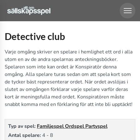
Detective club
Varje omgång skriver en spelare i hemlighet ett ord i alla
utom en av de andra spelarnas anteckningsböcker.
Spelaren som inte kan ordet är Konspiratör denna
omgång. Alla spelare turas sedan om att spela kort som
de tycker bäst representerar ordet. När ordet avslöjas i
slutet av omgången förklarar varje spelare varför deras
kort är meningsfulla med ordet. Konspiratören måste
snabbt komma med en förklaring för att inte bli upptäckt!
Typ av spel:
Familjespel
Ordspel
Partyspel
Antal spelare:
4 - 8