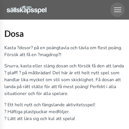
Dosa
Kasta ?dosor? på en poängtavla och tävla om flest poäng.
Försök att få en ?magdrop?!
Snurra, kasta eller släng dosan och försök få den att landa
? plaff! ? på målbrädan! Det här är ett helt nytt spel som
handlar lika mycket om stil som skicklighet. Få dosan att
landa på rätt ställe för att få mest poäng! Perfekt i alla
situationer och för alla spelare.
? Ett helt nytt och fängslande aktivitetsspel!
? Häftiga plastpuckar medföljer.
? Lätt att lära sig och kul att spela!