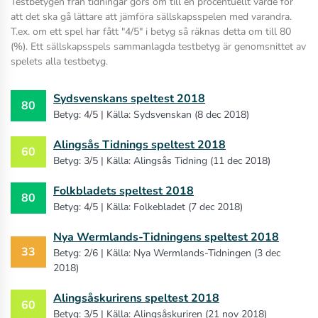
Testbetygen från tidningar görs om till en procentuellt värde för
att det ska gå lättare att jämföra sällskapsspelen med varandra.
T.ex. om ett spel har fått "4/5" i betyg så räknas detta om till 80
(%). Ett sällskapsspels sammanlagda testbetyg är genomsnittet av
spelets alla testbetyg.
Sydsvenskans speltest 2018
80
Betyg: 4/5 | Källa: Sydsvenskan (8 dec 2018)
Alingsås Tidnings speltest 2018
60
Betyg: 3/5 | Källa: Alingsås Tidning (11 dec 2018)
Folkbladets speltest 2018
80
Betyg: 4/5 | Källa: Folkebladet (7 dec 2018)
Nya Wermlands-Tidningens speltest 2018
33
Betyg: 2/6 | Källa: Nya Wermlands-Tidningen (3 dec
2018)
Alingsåskurirens speltest 2018
60
Betyg: 3/5 | Källa: Alingsåskuriren (21 nov 2018)