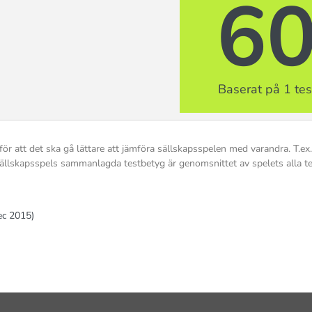
6
Baserat på 1 tes
för att det ska gå lättare att jämföra sällskapsspelen med varandra. T.ex
tt sällskapsspels sammanlagda testbetyg är genomsnittet av spelets alla t
ec 2015)