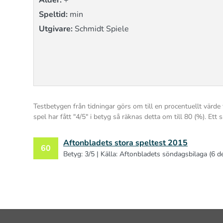
Ålder:
+
Speltid:
min
Utgivare:
Schmidt Spiele
Testbetygen från tidningar görs om till en procentuellt värde 
spel har fått "4/5" i betyg så räknas detta om till 80 (%). E
Aftonbladets stora speltest 2015
60
Betyg: 3/5 | Källa: Aftonbladets söndagsbilaga (6 d