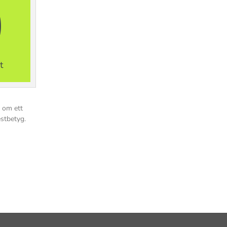
0
t
. om ett
estbetyg.