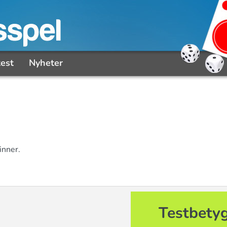
test
Nyheter
inner.
Testbety