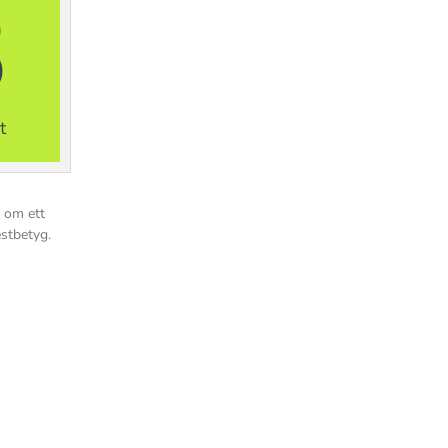
8
t
. om ett
estbetyg.