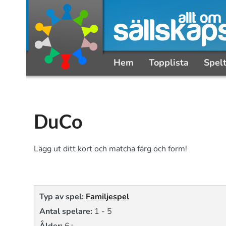
Hem
Topplista
Spel
DuCo
Lägg ut ditt kort och matcha färg och form!
Typ av spel:
Familjespel
Antal spelare:
1 - 5