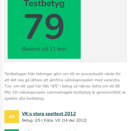
Testbetyg
79
Baserat på 11 test
Testbetygen från tidningar görs om till en procentuellt värde för
att det ska gå lättare att jämföra sällskapsspelen med varandra.
T.ex. om ett spel har fått "4/5" i betyg så räknas detta om till 80
(%). Ett sällskapsspels sammanlagda testbetyg är genomsnittet av
spelets alla testbetyg.
VK:s stora speltest 2012
40
Betyg: 2/5 | Källa: VK (14 dec 2012)